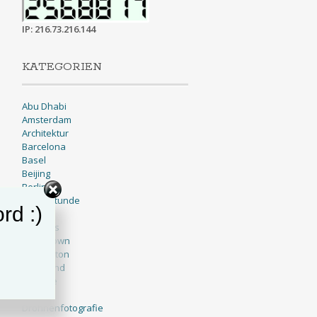
IP: 216.73.216.144
KATEGORIEN
Abu Dhabi
Amsterdam
Architektur
Barcelona
Basel
Beijing
Berlin
Blaue Stunde
rd :)
BNW
Brussels
Cape Town
Charleston
Cleveland
Cologne
Dallas
Drohnenfotografie