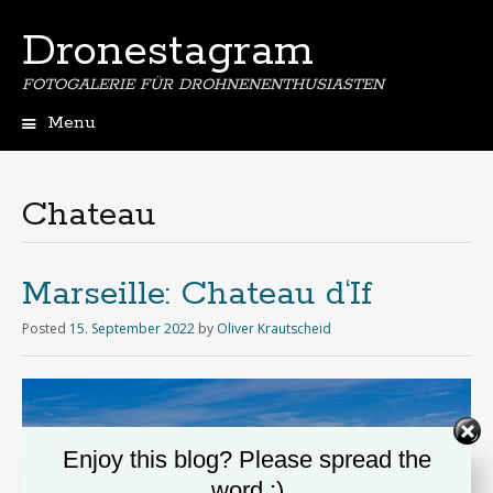
Dronestagram
FOTOGALERIE FÜR DROHNENENTHUSIASTEN
Menu
Skip
to
content
Chateau
Marseille: Chateau d‘If
Posted
15. September 2022
by
Oliver Krautscheid
Enjoy this blog? Please spread the
word :)