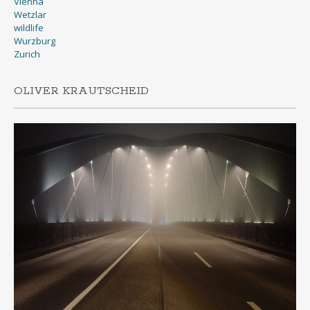
Vienna
Wetzlar
wildlife
Wurzburg
Zurich
OLIVER KRAUTSCHEID