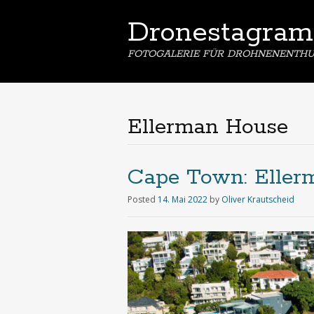
Dronestagram
FOTOGALERIE FÜR DROHNENENTHU
Ellerman House
Cape Town: Eller
Posted
14. Mai 2022
by
Oliver Krautscheid