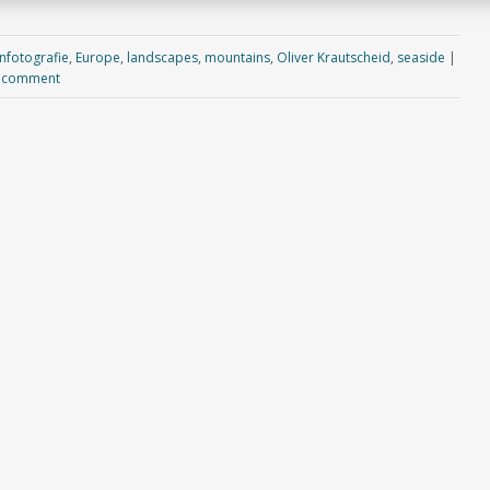
fotografie
,
Europe
,
landscapes
,
mountains
,
Oliver Krautscheid
,
seaside
|
a comment