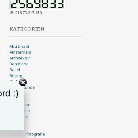
IP: 216.73.217.150
KATEGORIEN
Abu Dhabi
Amsterdam
Architektur
Barcelona
Basel
Beijing
Berlin
Blaue Stunde
rd :)
BNW
Brussels
Cape Town
Charleston
Cleveland
Cologne
Dallas
Drohnenfotografie