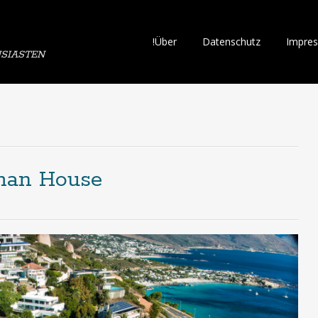
Skip
!Über
Datenschutz
Impre
SIASTEN
to
content
man House