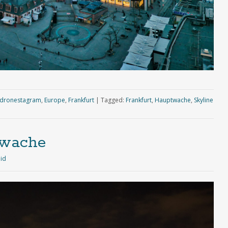
dronestagram
,
Europe
,
Frankfurt
|
Tagged:
Frankfurt
,
Hauptwache
,
Skyline
twache
eid