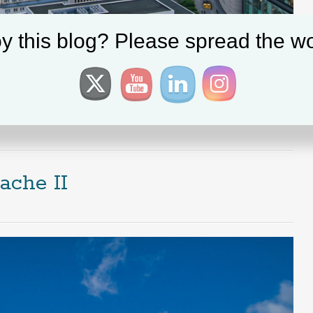
y this blog? Please spread the wo
dronestagram
,
Europe
,
Frankfurt
|
Tagged:
Frankfurt
,
Hauptwache
,
ache II