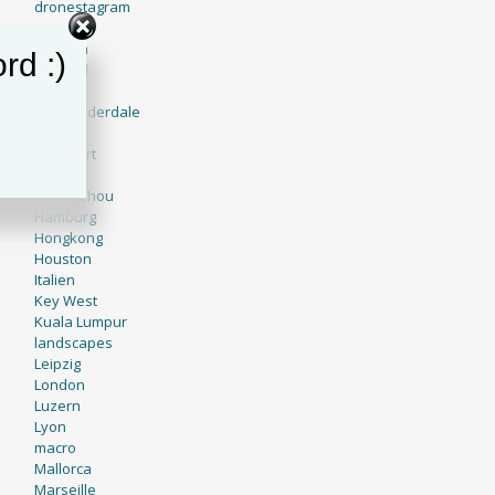
dronestagram
Dubai
Engadin
rd :)
England
Europe
Fort Lauderdale
France
Frankfurt
Genf
Guangzhou
Hamburg
Hongkong
Houston
Italien
Key West
Kuala Lumpur
landscapes
Leipzig
London
Luzern
Lyon
macro
Mallorca
Marseille