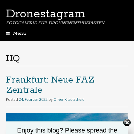
Dronestagram
FOTOGALERIE FÜR DROHNENENTHUSIASTEN
Menu
Skip
to
content
HQ
Frankfurt: Neue FAZ
Zentrale
Posted
24. Februar 2022
by
Oliver Krautscheid
Enjoy this blog? Please spread the