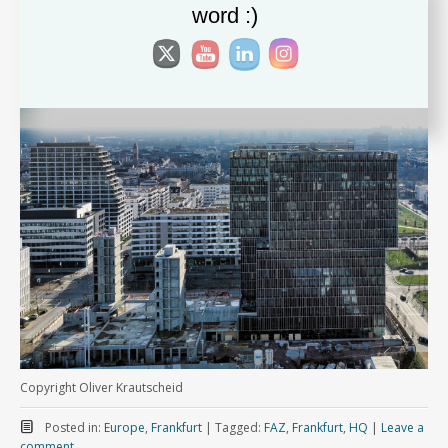
word :)
Copyright Oliver Krautscheid
Posted in:
Europe
,
Frankfurt
|
Tagged:
FAZ
,
Frankfurt
,
HQ
|
Leave a
comment