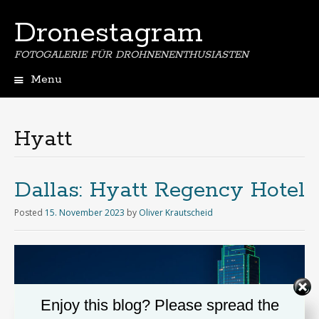
Dronestagram
FOTOGALERIE FÜR DROHNENENTHUSIASTEN
Menu
Skip
to
content
Hyatt
Dallas: Hyatt Regency Hotel
Posted
15. November 2023
by
Oliver Krautscheid
Enjoy this blog? Please spread the