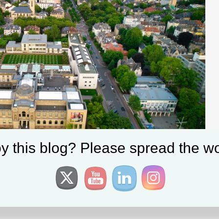
y this blog? Please spread the wo
dronestagram
,
Europe
,
Frankfurt
|
Tagged:
Frankfurt
,
Kunstmuseum
,