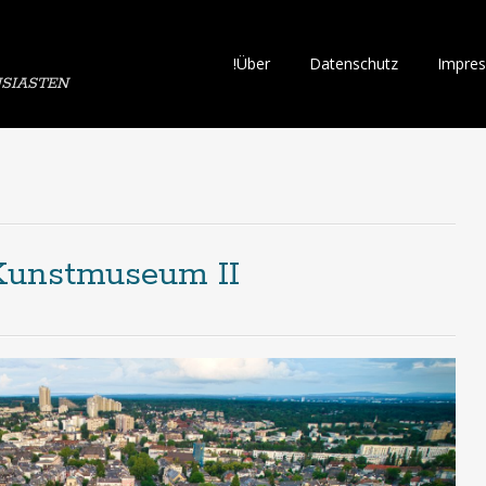
Skip
!Über
Datenschutz
Impre
SIASTEN
to
content
-Kunstmuseum II