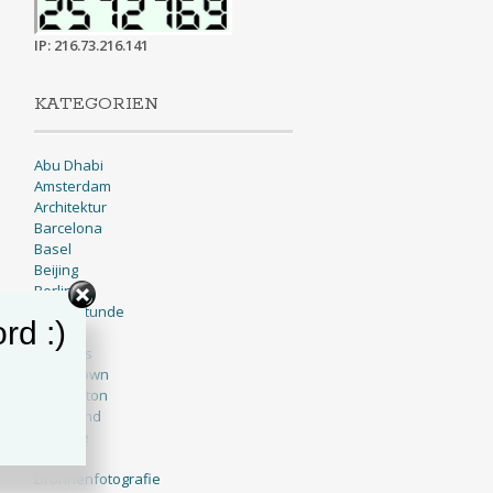
IP: 216.73.216.141
KATEGORIEN
Abu Dhabi
Amsterdam
Architektur
Barcelona
Basel
Beijing
Berlin
Blaue Stunde
rd :)
BNW
Brussels
Cape Town
Charleston
Cleveland
Cologne
Dallas
Drohnenfotografie