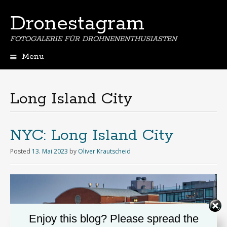
Dronestagram
FOTOGALERIE FÜR DROHNENENTHUSIASTEN
Menu
Skip
to
content
Long Island City
NYC: Long Island City
Posted
13. Mai 2023
by
Oliver Krautscheid
Enjoy this blog? Please spread the