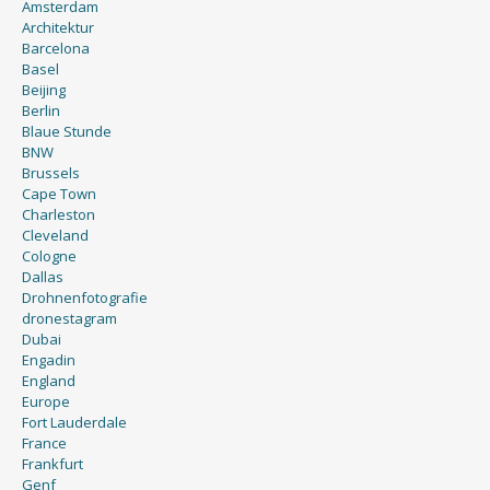
Amsterdam
Architektur
Barcelona
Basel
Beijing
Berlin
Blaue Stunde
BNW
Brussels
Cape Town
Charleston
Cleveland
Cologne
Dallas
Drohnenfotografie
dronestagram
Dubai
Engadin
England
Europe
Fort Lauderdale
France
Frankfurt
Genf