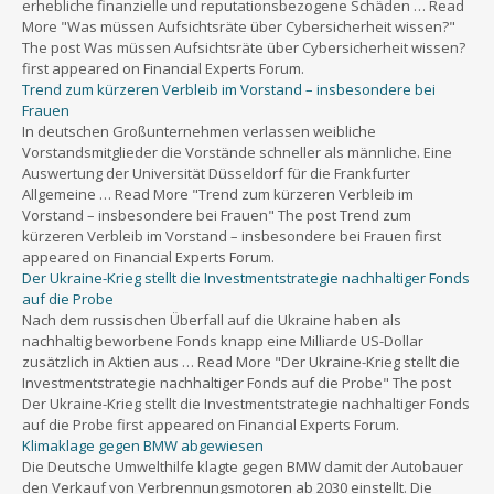
erhebliche finanzielle und reputationsbezogene Schäden … Read
More "Was müssen Aufsichtsräte über Cybersicherheit wissen?"
The post Was müssen Aufsichtsräte über Cybersicherheit wissen?
first appeared on Financial Experts Forum.
Trend zum kürzeren Verbleib im Vorstand – insbesondere bei
Frauen
In deutschen Großunternehmen verlassen weibliche
Vorstandsmitglieder die Vorstände schneller als männliche. Eine
Auswertung der Universität Düsseldorf für die Frankfurter
Allgemeine … Read More "Trend zum kürzeren Verbleib im
Vorstand – insbesondere bei Frauen" The post Trend zum
kürzeren Verbleib im Vorstand – insbesondere bei Frauen first
appeared on Financial Experts Forum.
Der Ukraine-Krieg stellt die Investmentstrategie nachhaltiger Fonds
auf die Probe
Nach dem russischen Überfall auf die Ukraine haben als
nachhaltig beworbene Fonds knapp eine Milliarde US-Dollar
zusätzlich in Aktien aus … Read More "Der Ukraine-Krieg stellt die
Investmentstrategie nachhaltiger Fonds auf die Probe" The post
Der Ukraine-Krieg stellt die Investmentstrategie nachhaltiger Fonds
auf die Probe first appeared on Financial Experts Forum.
Klimaklage gegen BMW abgewiesen
Die Deutsche Umwelthilfe klagte gegen BMW damit der Autobauer
den Verkauf von Verbrennungsmotoren ab 2030 einstellt. Die