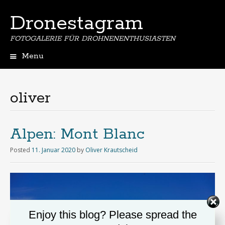
Dronestagram
FOTOGALERIE FÜR DROHNENENTHUSIASTEN
Menu
Skip
to
content
oliver
Alpen: Mont Blanc
Posted
11. Januar 2020
by
Oliver Krautscheid
Enjoy this blog? Please spread the