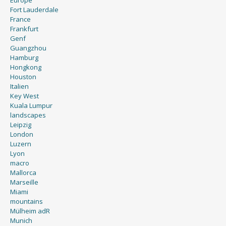
Europe
Fort Lauderdale
France
Frankfurt
Genf
Guangzhou
Hamburg
Hongkong
Houston
Italien
Key West
Kuala Lumpur
landscapes
Leipzig
London
Luzern
Lyon
macro
Mallorca
Marseille
Miami
mountains
Mülheim adR
Munich