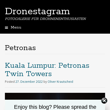
Dronestagram
FOTOGALERIE FÜR DROHNENENTHUSIASTEN
Menu
Skip
to
content
Petronas
Kuala Lumpur: Petronas
Twin Towers
Posted
27. Dezember 2022
by
Oliver Krautscheid
Enjoy this blog? Please spread the