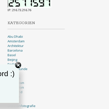
IP: 216.73.216.76
KATEGORIEN
Abu Dhabi
Amsterdam
Architektur
Barcelona
Basel
Beijing
Berlin
Blaue Stunde
rd :)
BNW
Brussels
Cape Town
Charleston
Cleveland
Cologne
Dallas
Drohnenfotografie