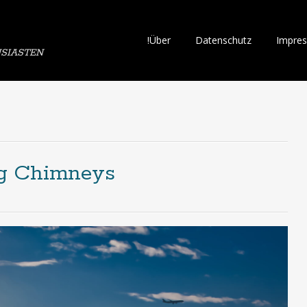
Skip
!Über
Datenschutz
Impre
SIASTEN
to
content
ng Chimneys