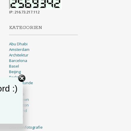
IP: 216.73.217.112
KATEGORIEN
Abu Dhabi
Amsterdam
Architektur
Barcelona
Basel
Beijing
Berlin
Blaue Stunde
rd :)
BNW
Brussels
Cape Town
Charleston
Cleveland
Cologne
Dallas
Drohnenfotografie