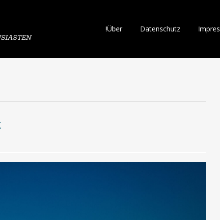
Skip
!Über
Datenschutz
Impre
SIASTEN
to
content
t