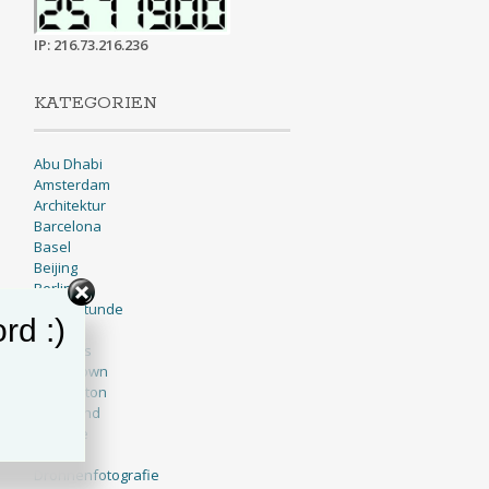
IP: 216.73.216.236
KATEGORIEN
Abu Dhabi
Amsterdam
Architektur
Barcelona
Basel
Beijing
Berlin
Blaue Stunde
rd :)
BNW
Brussels
Cape Town
Charleston
Cleveland
Cologne
Dallas
Drohnenfotografie