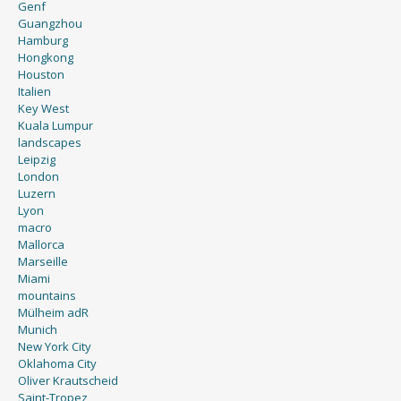
Genf
Guangzhou
Hamburg
Hongkong
Houston
Italien
Key West
Kuala Lumpur
landscapes
Leipzig
London
Luzern
Lyon
macro
Mallorca
Marseille
Miami
mountains
Mülheim adR
Munich
New York City
Oklahoma City
Oliver Krautscheid
Saint-Tropez