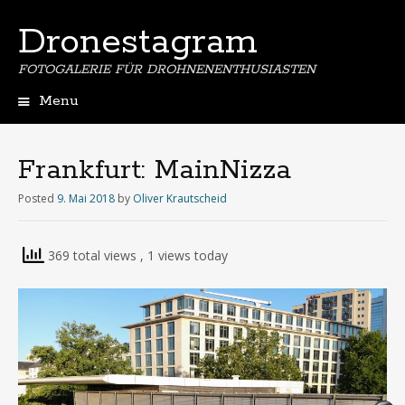
Dronestagram
FOTOGALERIE FÜR DROHNENENTHUSIASTEN
Menu
Skip
to
content
Frankfurt: MainNizza
Posted
9. Mai 2018
by
Oliver Krautscheid
369 total views
, 1 views today