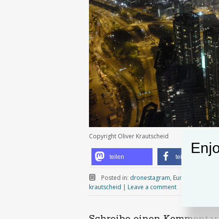
Copyright Oliver Krautscheid
Enjo
teilen
teilen
Posted in:
dronestagram
,
Europe
,
Hongko
krautscheid
|
Leave a comment
Schreibe einen Kommentar