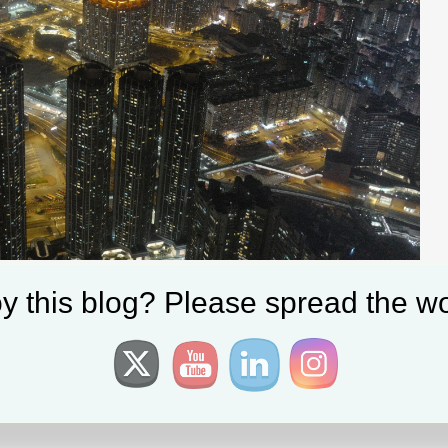
y this blog? Please spread the wo
teilen
ng
,
Oliver Krautscheid
|
Tagged:
dronestagram
,
HongKong
,
oliver-