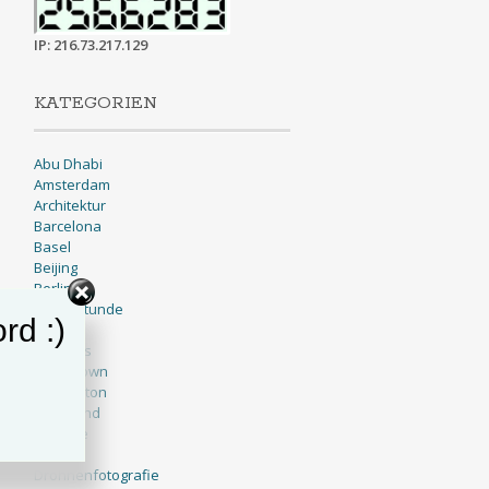
IP: 216.73.217.129
KATEGORIEN
Abu Dhabi
Amsterdam
Architektur
Barcelona
Basel
Beijing
Berlin
Blaue Stunde
rd :)
BNW
Brussels
Cape Town
Charleston
Cleveland
Cologne
Dallas
Drohnenfotografie