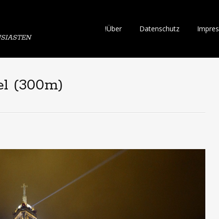
Skip
!Über
Datenschutz
Impre
SIASTEN
to
content
fel (300m)