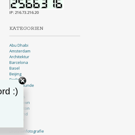
IP: 216.73.216.20
KATEGORIEN
Abu Dhabi
Amsterdam
Architektur
Barcelona
Basel
Beijing
Berlin
Blaue Stunde
rd :)
BNW
Brussels
Cape Town
Charleston
Cleveland
Cologne
Dallas
Drohnenfotografie