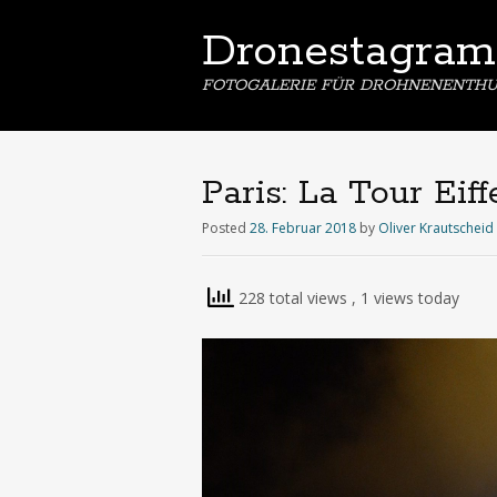
Dronestagram
FOTOGALERIE FÜR DROHNENENTHU
Paris: La Tour Eif
Posted
28. Februar 2018
by
Oliver Krautscheid
228 total views
, 1 views today