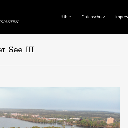
Skip
!Über
Datenschutz
Impre
SIASTEN
to
content
r See III