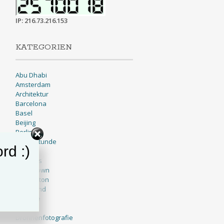
IP: 216.73.216.153
KATEGORIEN
Abu Dhabi
Amsterdam
Architektur
Barcelona
Basel
Beijing
Berlin
Blaue Stunde
rd :)
BNW
Brussels
Cape Town
Charleston
Cleveland
Cologne
Dallas
Drohnenfotografie