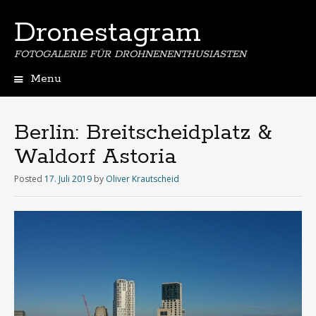
Dronestagram
FOTOGALERIE FÜR DROHNENENTHUSIASTEN
Menu
Skip
to
content
Berlin: Breitscheidplatz &
Waldorf Astoria
Posted
17. Juli 2019
by
Oliver Krautscheid