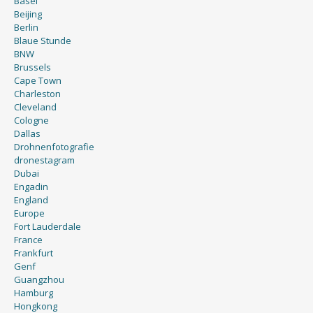
Basel
Beijing
Berlin
Blaue Stunde
BNW
Brussels
Cape Town
Charleston
Cleveland
Cologne
Dallas
Drohnenfotografie
dronestagram
Dubai
Engadin
England
Europe
Fort Lauderdale
France
Frankfurt
Genf
Guangzhou
Hamburg
Hongkong