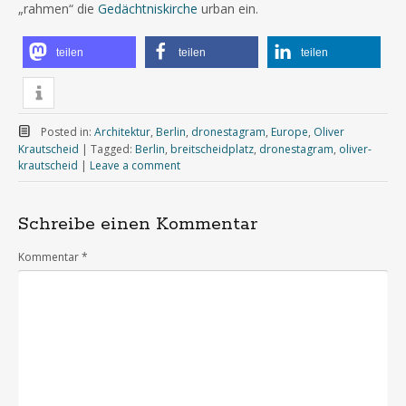
„rahmen“ die
Gedächtniskirche
urban ein.
teilen
teilen
teilen
Posted in:
Architektur
,
Berlin
,
dronestagram
,
Europe
,
Oliver
Krautscheid
|
Tagged:
Berlin
,
breitscheidplatz
,
dronestagram
,
oliver-
krautscheid
|
Leave a comment
Schreibe einen Kommentar
Kommentar
*