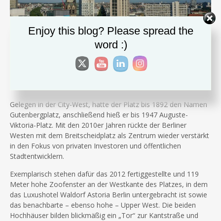
Enjoy this blog? Please spread the
word :)
Mit der Weltkriegsruine der Kaiser-Wilhelm-Gedächtniskirche
gehört der zu den bekanntesten Plätzen Berlins: Der
Breitscheidplatz.
Gelegen in der City-West, hatte der Platz bis 1892 den Namen
Gutenbergplatz, anschließend hieß er bis 1947 Auguste-
Viktoria-Platz. Mit den 2010er Jahren rückte der Berliner
Westen mit dem Breitscheidplatz als Zentrum wieder verstärkt
in den Fokus von privaten Investoren und öffentlichen
Stadtentwicklern.
Exemplarisch stehen dafür das 2012 fertiggestellte und 119
Meter hohe Zoofenster an der Westkante des Platzes, in dem
das Luxushotel Waldorf Astoria Berlin untergebracht ist sowie
das benachbarte – ebenso hohe – Upper West. Die beiden
Hochhäuser bilden blickmäßig ein „Tor“ zur Kantstraße und