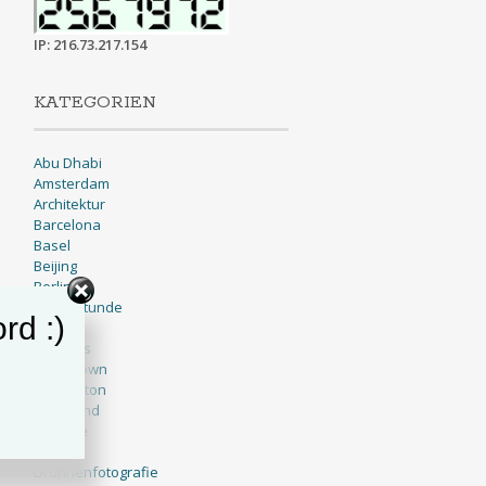
IP: 216.73.217.154
KATEGORIEN
Abu Dhabi
Amsterdam
Architektur
Barcelona
Basel
Beijing
Berlin
Blaue Stunde
rd :)
BNW
Brussels
Cape Town
Charleston
Cleveland
Cologne
Dallas
Drohnenfotografie