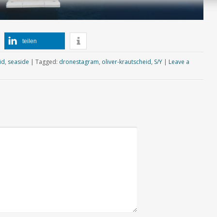
teilen
id
,
seaside
|
Tagged:
dronestagram
,
oliver-krautscheid
,
S/Y
|
Leave a