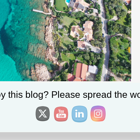
y this blog? Please spread the wo
teilen
dronestagram
,
Italien
,
landscapes
,
Oliver Krautscheid
,
seaside
|
Tagged:
eave a comment