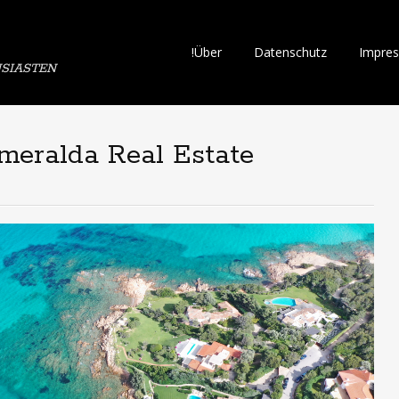
Skip
!Über
Datenschutz
Impre
SIASTEN
to
content
meralda Real Estate