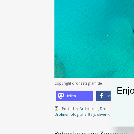
Copyright dronestagram.de
Enjo
teilen
teilen
Posted in:
Architektur
,
Drohnenfotografie
,
Drohnenfotografie
,
Italy
,
oliver-krautscheid
|
L
Schreibe einen Kommentar