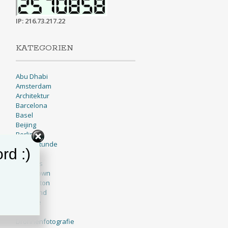
IP: 216.73.217.22
KATEGORIEN
Abu Dhabi
Amsterdam
Architektur
Barcelona
Basel
Beijing
Berlin
Blaue Stunde
rd :)
BNW
Brussels
Cape Town
Charleston
Cleveland
Cologne
Dallas
Drohnenfotografie