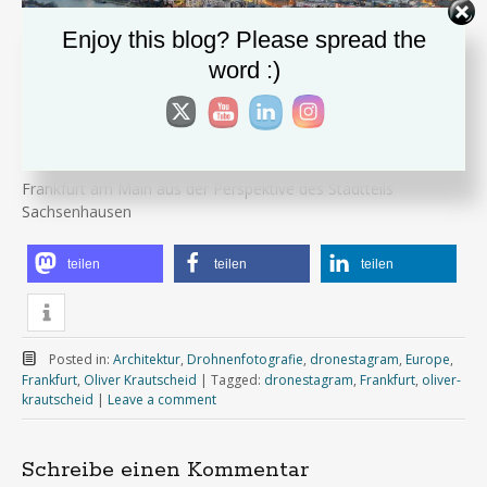
Enjoy this blog? Please spread the
word :)
Frankfurt am Main aus der Perspektive des Stadtteils
Sachsenhausen
teilen
teilen
teilen
Posted in:
Architektur
,
Drohnenfotografie
,
dronestagram
,
Europe
,
Frankfurt
,
Oliver Krautscheid
|
Tagged:
dronestagram
,
Frankfurt
,
oliver-
krautscheid
|
Leave a comment
Schreibe einen Kommentar