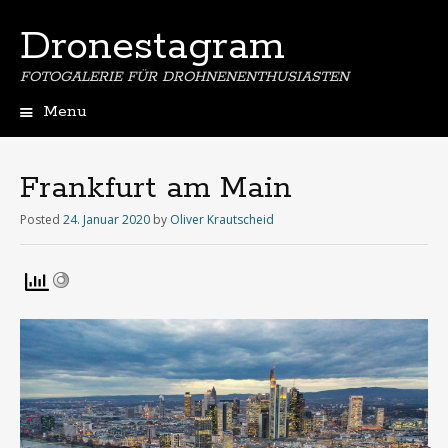
Dronestagram
FOTOGALERIE FÜR DROHNENENTHUSIASTEN
Menu
Skip
to
content
Frankfurt am Main
Posted
24. Januar 2020
by
Oliver Krautscheid