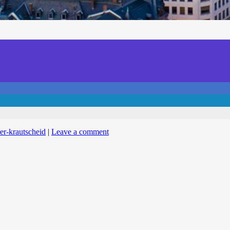
ver-krautscheid
|
Leave a comment