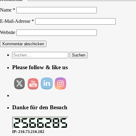
Name
*
E-Mail-Adresse
*
Website
Suchen
nach:
Please follow & like us
Danke für den Besuch
IP: 216.73.216.182