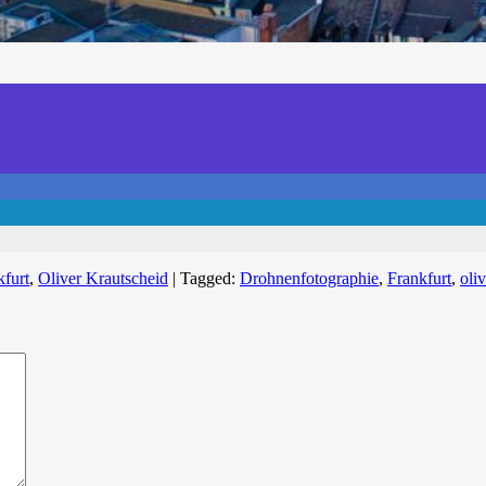
kfurt
,
Oliver Krautscheid
|
Tagged:
Drohnenfotographie
,
Frankfurt
,
oli