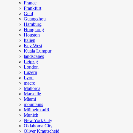
France
Frankfurt
Genf
Guangzhou
Hamburg
Hongkong
Houston
Italien
Key West
Kuala Lumpur
landscapes
Leipzig
London
Luzern
Lyon
macro
Mallorca
Marseille
Miami
mountains
Mülheim adR
Munich
New York City
Oklahoma City
Oliver Krautscheid