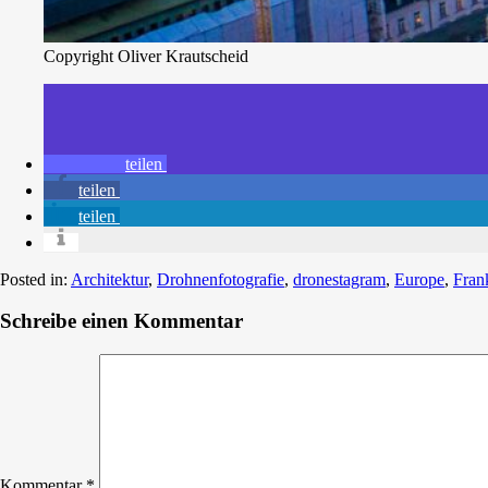
Copyright Oliver Krautscheid
teilen
teilen
teilen
Posted in:
Architektur
,
Drohnenfotografie
,
dronestagram
,
Europe
,
Fran
Schreibe einen Kommentar
Kommentar
*