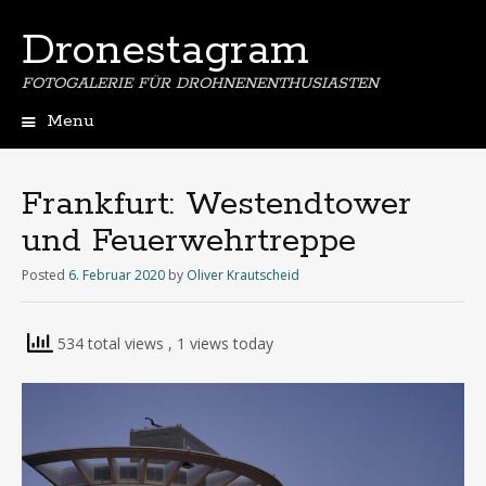
Dronestagram
FOTOGALERIE FÜR DROHNENENTHUSIASTEN
Menu
Skip
to
content
Frankfurt: Westendtower
und Feuerwehrtreppe
Posted
6. Februar 2020
by
Oliver Krautscheid
534 total views
, 1 views today