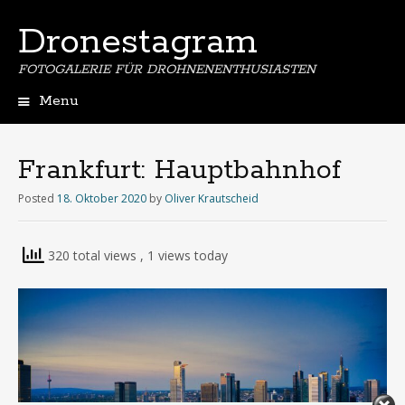
Dronestagram
FOTOGALERIE FÜR DROHNENENTHUSIASTEN
Menu
Skip
to
content
Frankfurt: Hauptbahnhof
Posted
18. Oktober 2020
by
Oliver Krautscheid
320 total views
, 1 views today