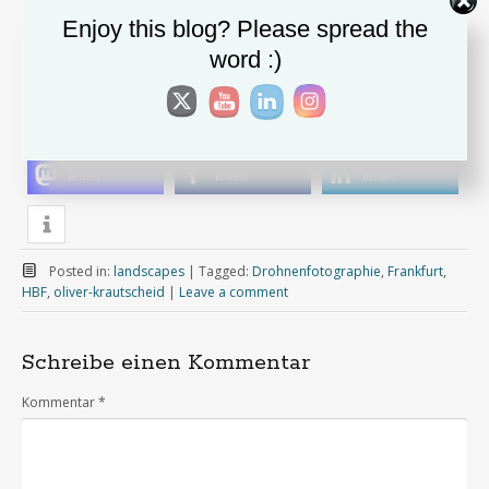
Enjoy this blog? Please spread the
word :)
Copyright Oliver Krautscheid
teilen
teilen
teilen
Posted in:
landscapes
|
Tagged:
Drohnenfotographie
,
Frankfurt
,
HBF
,
oliver-krautscheid
|
Leave a comment
Schreibe einen Kommentar
Kommentar
*