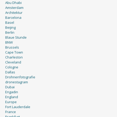
Abu Dhabi
Amsterdam
Architektur
Barcelona
Basel
Beijing
Berlin
Blaue Stunde
BNW
Brussels
Cape Town
Charleston
Cleveland
Cologne
Dallas
Drohnenfotografie
dronestagram
Dubai
Engadin
England
Europe
Fort Lauderdale
France
Frankfurt