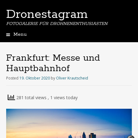
Dronestagram
FOTOGALERIE FÜR DROHNENENTHUSIASTEN
Menu
Skip
to
content
Frankfurt: Messe und
Hauptbahnhof
Posted
19. Oktober 2020
by
Oliver Krautscheid
281 total views
, 1 views today