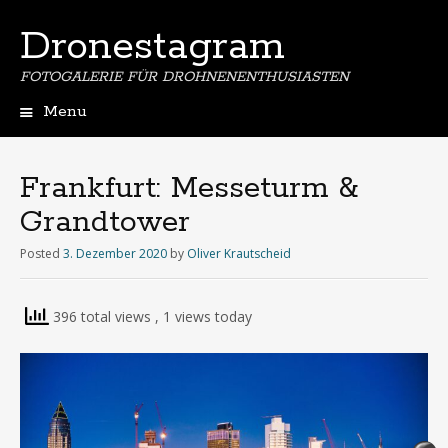
Dronestagram
FOTOGALERIE FÜR DROHNENENTHUSIASTEN
Menu
Skip
to
content
Frankfurt: Messeturm &
Grandtower
Posted
3. Dezember 2020
by
Oliver Krautscheid
396 total views
, 1 views today