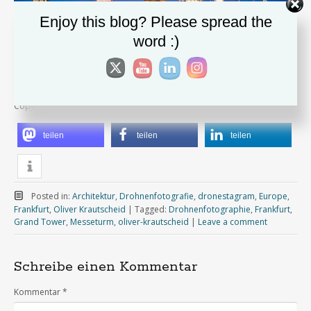
Enjoy this blog? Please spread the
word :)
Copyright Oliver Krautscheid
teilen
teilen
teilen
Posted in:
Architektur
,
Drohnenfotografie
,
dronestagram
,
Europe
,
Frankfurt
,
Oliver Krautscheid
|
Tagged:
Drohnenfotographie
,
Frankfurt
,
Grand Tower
,
Messeturm
,
oliver-krautscheid
|
Leave a comment
Schreibe einen Kommentar
Kommentar
*