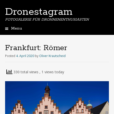
Dronestagram
FOTOGALERIE FÜR DROHNENENTHUSIASTEN
Menu
Skip
to
content
Frankfurt: Römer
Posted
4. April 2020
by
Oliver Krautscheid
330 total views
, 1 views today