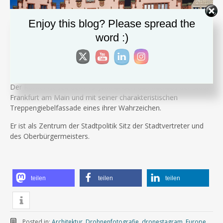
Enjoy this blog? Please spread the
word :)
Der Römer ist seit dem 15. Jahrhundert das Rathaus der Stadt
Frankfurt am Main und mit seiner charakteristischen
Treppengiebelfassade eines ihrer Wahrzeichen.
Er ist als Zentrum der Stadtpolitik Sitz der Stadtvertreter und
des Oberbürgermeisters.
teilen
teilen
teilen
Posted in:
Architektur
,
Drohnenfotografie
,
dronestagram
,
Europe
,