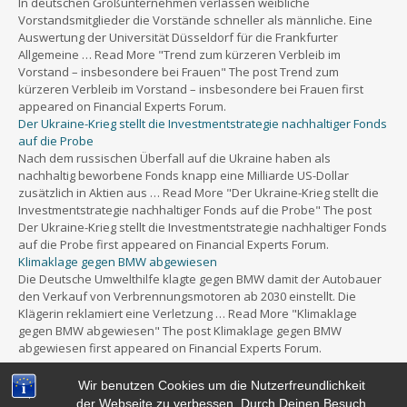
In deutschen Großunternehmen verlassen weibliche
Vorstandsmitglieder die Vorstände schneller als männliche. Eine
Auswertung der Universität Düsseldorf für die Frankfurter
Allgemeine … Read More "Trend zum kürzeren Verbleib im
Vorstand – insbesondere bei Frauen" The post Trend zum
kürzeren Verbleib im Vorstand – insbesondere bei Frauen first
appeared on Financial Experts Forum.
Der Ukraine-Krieg stellt die Investmentstrategie nachhaltiger Fonds
auf die Probe
Nach dem russischen Überfall auf die Ukraine haben als
nachhaltig beworbene Fonds knapp eine Milliarde US-Dollar
zusätzlich in Aktien aus … Read More "Der Ukraine-Krieg stellt die
Investmentstrategie nachhaltiger Fonds auf die Probe" The post
Der Ukraine-Krieg stellt die Investmentstrategie nachhaltiger Fonds
auf die Probe first appeared on Financial Experts Forum.
Klimaklage gegen BMW abgewiesen
Die Deutsche Umwelthilfe klagte gegen BMW damit der Autobauer
den Verkauf von Verbrennungsmotoren ab 2030 einstellt. Die
Klägerin reklamiert eine Verletzung … Read More "Klimaklage
gegen BMW abgewiesen" The post Klimaklage gegen BMW
abgewiesen first appeared on Financial Experts Forum.
Wir benutzen Cookies um die Nutzerfreundlichkeit
der Webseite zu verbessen. Durch Deinen Besuch