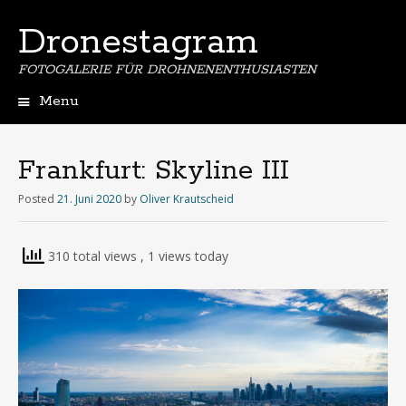
Dronestagram
FOTOGALERIE FÜR DROHNENENTHUSIASTEN
Menu
Skip
to
content
Frankfurt: Skyline III
Posted
21. Juni 2020
by
Oliver Krautscheid
310 total views
, 1 views today