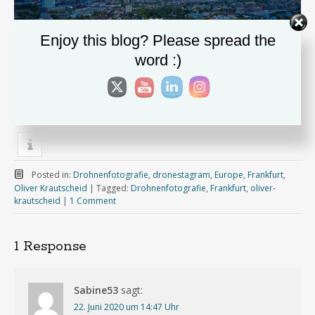
Enjoy this blog? Please spread the
word :)
Copyright Oliver Krautscheid
teilen
teilen
teilen
Posted in:
Drohnenfotografie
,
dronestagram
,
Europe
,
Frankfurt
,
Oliver Krautscheid
|
Tagged:
Drohnenfotografie
,
Frankfurt
,
oliver-
krautscheid
|
1 Comment
1 Response
Sabine53
sagt:
22. Juni 2020 um 14:47 Uhr