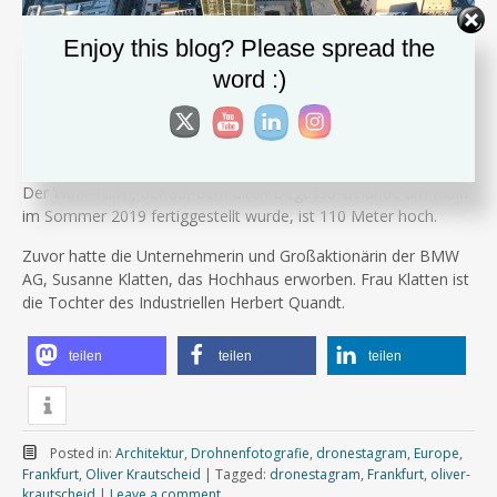
Enjoy this blog? Please spread the
word :)
Der Winx-Turm, der auf dem alten Degussa-Gelände am Main
im Sommer 2019 fertiggestellt wurde, ist 110 Meter hoch.
Zuvor hatte die Unternehmerin und Großaktionärin der BMW
AG, Susanne Klatten, das Hochhaus erworben. Frau Klatten ist
die Tochter des Industriellen Herbert Quandt.
teilen
teilen
teilen
Posted in:
Architektur
,
Drohnenfotografie
,
dronestagram
,
Europe
,
Frankfurt
,
Oliver Krautscheid
|
Tagged:
dronestagram
,
Frankfurt
,
oliver-
krautscheid
|
Leave a comment