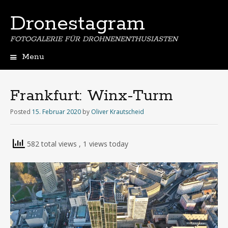
Dronestagram
FOTOGALERIE FÜR DROHNENENTHUSIASTEN
Menu
Skip
to
content
Frankfurt: Winx-Turm
Posted
15. Februar 2020
by
Oliver Krautscheid
582 total views
, 1 views today