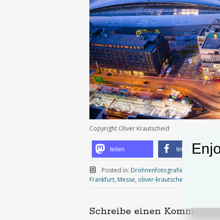
Copyright Oliver Krautscheid
Enjo
teilen
teilen
Posted in:
Drohnenfotografie
,
dronestagr
Frankfurt
,
Messe
,
oliver-krautscheid
|
Leave a
Schreibe einen Kommentar