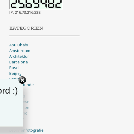
IP: 216.73.216.238
KATEGORIEN
Abu Dhabi
Amsterdam
Architektur
Barcelona
Basel
Beijing
Berlin
Blaue Stunde
rd :)
BNW
Brussels
Cape Town
Charleston
Cleveland
Cologne
Dallas
Drohnenfotografie