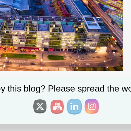
y this blog? Please spread the wo
teilen
am
,
Europe
,
Frankfurt
,
Oliver Krautscheid
|
Tagged:
Drohnenfotographie
,
 comment