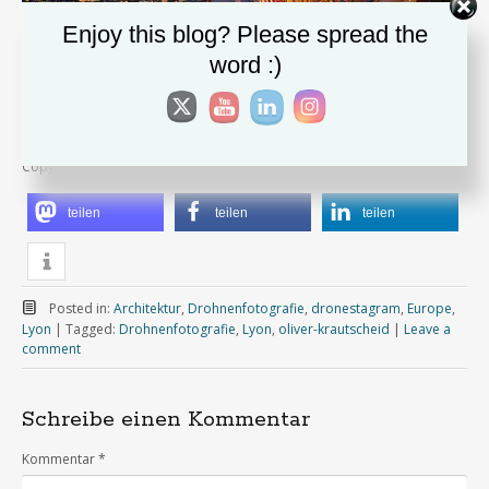
Enjoy this blog? Please spread the
word :)
Copyright Oliver Krautscheid
teilen
teilen
teilen
Posted in:
Architektur
,
Drohnenfotografie
,
dronestagram
,
Europe
,
Lyon
|
Tagged:
Drohnenfotografie
,
Lyon
,
oliver-krautscheid
|
Leave a
comment
Schreibe einen Kommentar
Kommentar
*