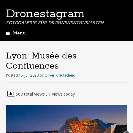
Dronestagram
FOTOGALERIE FÜR DROHNENENTHUSIASTEN
Menu
Skip
to
content
Lyon: Musée des
Confluences
Posted
15. Juli 2020
by
Oliver Krautscheid
568 total views
, 1 views today