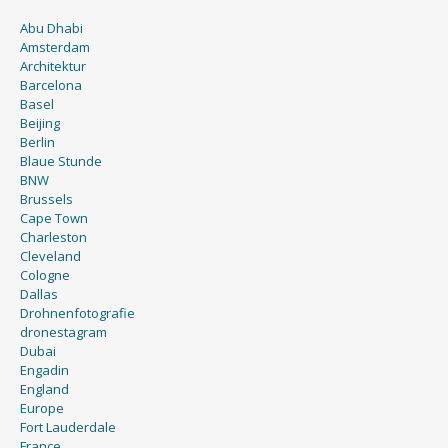
Abu Dhabi
Amsterdam
Architektur
Barcelona
Basel
Beijing
Berlin
Blaue Stunde
BNW
Brussels
Cape Town
Charleston
Cleveland
Cologne
Dallas
Drohnenfotografie
dronestagram
Dubai
Engadin
England
Europe
Fort Lauderdale
France