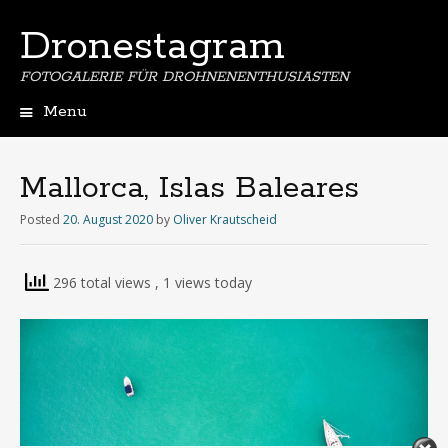
Dronestagram
FOTOGALERIE FÜR DROHNENENTHUSIASTEN
Menu
Skip
to
content
Mallorca, Islas Baleares
Posted
20. August 2020
by
Oliver Krautscheid
296 total views
, 1 views today