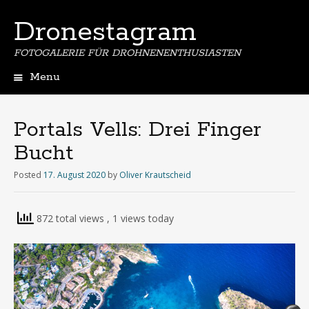
Dronestagram
FOTOGALERIE FÜR DROHNENENTHUSIASTEN
Menu
Skip
to
content
Portals Vells: Drei Finger
Bucht
Posted
17. August 2020
by
Oliver Krautscheid
872 total views
, 1 views today