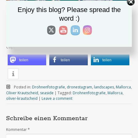
Enjoy this blog? Please spread the
word :)
Copyright Oliver Krautscheid
teilen
teilen
teilen
Posted in:
Drohnenfotografie
,
dronestagram
,
landscapes
,
Mallorca
,
Oliver Krautscheid
,
seaside
|
Tagged:
Drohnenfotografie
,
Mallorca
,
oliver-krautscheid
|
Leave a comment
Schreibe einen Kommentar
Kommentar
*