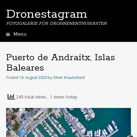
Dronestagram
FOTOGALERIE FÜR DROHNENENTHUSIASTEN
Menu
Skip
to
content
Puerto de Andraitx, Islas
Baleares
Posted
18. August 2020
by
Oliver Krautscheid
245 total views
, 1 views today