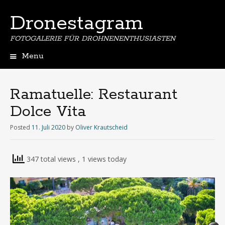
Dronestagram
FOTOGALERIE FÜR DROHNENENTHUSIASTEN
Menu
Skip
to
content
Ramatuelle: Restaurant
Dolce Vita
Posted
11. Juli 2020
by
Oliver Krautscheid
347 total views
, 1 views today