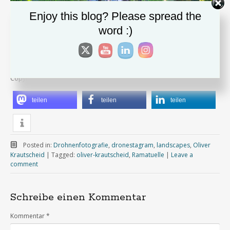
Enjoy this blog? Please spread the
word :)
Copyright Oliver Krautscheid
teilen
teilen
teilen
Posted in:
Drohnenfotografie
,
dronestagram
,
landscapes
,
Oliver
Krautscheid
|
Tagged:
oliver-krautscheid
,
Ramatuelle
|
Leave a
comment
Schreibe einen Kommentar
Kommentar
*