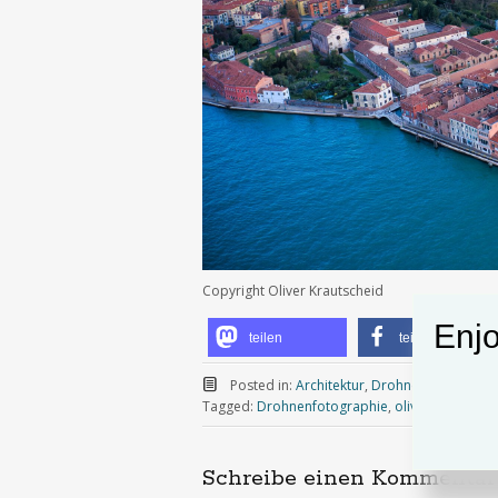
Copyright Oliver Krautscheid
Enjo
teilen
teilen
Posted in:
Architektur
,
Drohnenfotografie
,
Tagged:
Drohnenfotographie
,
oliver-krautsche
Schreibe einen Kommentar