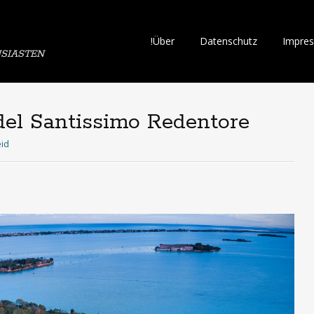
Skip
!Über
Datenschutz
Impre
SIASTEN
to
content
 del Santissimo Redentore
eid