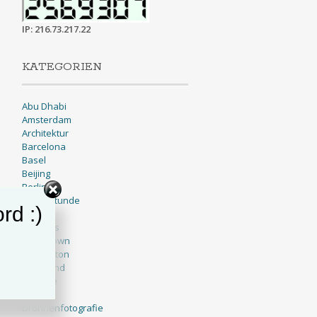
IP: 216.73.217.22
KATEGORIEN
Abu Dhabi
Amsterdam
Architektur
Barcelona
Basel
Beijing
Berlin
Blaue Stunde
rd :)
BNW
Brussels
Cape Town
Charleston
Cleveland
Cologne
Dallas
Drohnenfotografie