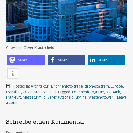
Copyright Oliver Krautscheid
teilen
teilen
teilen
Posted in:
Architektur
,
Drohnenfotografie
,
dronestagram
,
Europe
,
Frankfurt
,
Oliver Krautscheid
|
Tagged:
Drohnenfotografie
,
DZ Bank
,
Frankfurt
,
Messeturm
,
oliver-krautscheid
,
Skyline
,
Westendtower
|
Leave
a comment
Schreibe einen Kommentar
Kommentar
*