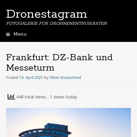
Dronestagram
FOTOGALERIE FÜR DROHNENENTHUSIASTEN
Menu
Skip
to
content
Frankfurt: DZ-Bank und
Messeturm
Posted
16. April 2021
by
Oliver Krautscheid
448 total views
, 1 views today