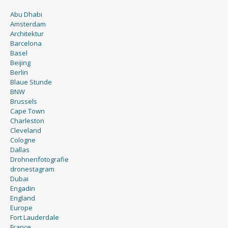
Abu Dhabi
Amsterdam
Architektur
Barcelona
Basel
Beijing
Berlin
Blaue Stunde
BNW
Brussels
Cape Town
Charleston
Cleveland
Cologne
Dallas
Drohnenfotografie
dronestagram
Dubai
Engadin
England
Europe
Fort Lauderdale
France