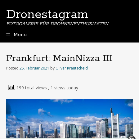
Dronestagram
FOTOGALERIE FÜR DROHNENENTHUSIASTEN
Menu
Skip
to
content
Frankfurt: MainNizza III
Posted
25. Februar 2021
by
Oliver Krautscheid
199 total views
, 1 views today