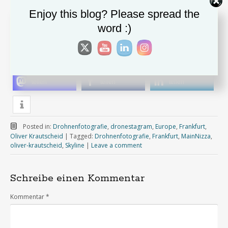
Enjoy this blog? Please spread the
word :)
Copyright Oliver Krautscheid
teilen
teilen
teilen
Posted in:
Drohnenfotografie
,
dronestagram
,
Europe
,
Frankfurt
,
Oliver Krautscheid
|
Tagged:
Drohnenfotografie
,
Frankfurt
,
MainNizza
,
oliver-krautscheid
,
Skyline
|
Leave a comment
Schreibe einen Kommentar
Kommentar
*