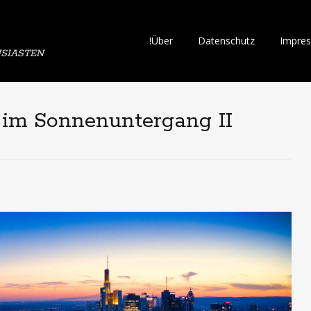
Skip
!Über
Datenschutz
Impre
SIASTEN
to
content
e im Sonnenuntergang II