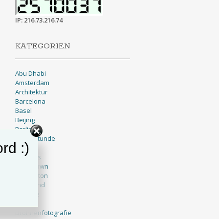
IP: 216.73.216.74
KATEGORIEN
Abu Dhabi
Amsterdam
Architektur
Barcelona
Basel
Beijing
Berlin
Blaue Stunde
rd :)
BNW
Brussels
Cape Town
Charleston
Cleveland
Cologne
Dallas
Drohnenfotografie