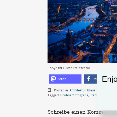
Copyright Oliver Krautscheid
Enjo
teilen
teilen
Posted in:
Architektur
,
Blaue Stunde
,
Drohn
Tagged:
Drohnenfotografie
,
Frankfurt
,
oliver-k
Schreibe einen Kommentar