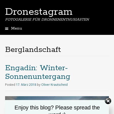
Dronestagram
FOTOGALERIE FÜR DROHNENENTHUSIASTEN
Menu
Skip
to
content
Berglandschaft
Engadin: Winter-
Sonnenuntergang
Posted
17. März 2018
by
Oliver Krautscheid
Enjoy this blog? Please spread the