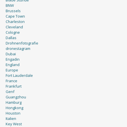
Blaue Stunde
BNW
Brussels
Cape Town
Charleston
Cleveland
Cologne
Dallas
Drohnenfotografie
dronestagram
Dubai
Engadin
England
Europe
Fort Lauderdale
France
Frankfurt
Genf
Guangzhou
Hamburg
Hongkong
Houston
Italien
Key West