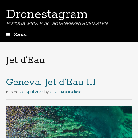
Dronestagram
FOTOGALERIE FÜR DROHNENENTHUSIASTEN
Menu
Skip
to
content
Jet d‘Eau
Geneva: Jet d’Eau III
Posted
27. April 2023
by
Oliver Krautscheid