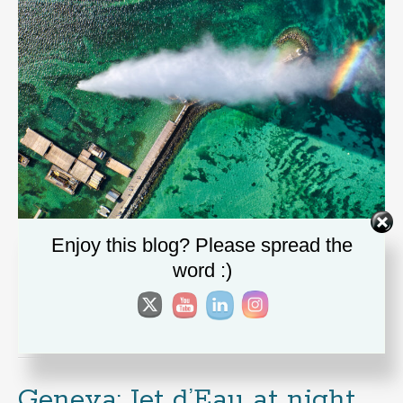
Enjoy this blog? Please spread the
word :)
Copyright Oliver Krautscheid
Posted in:
Drohnenfotografie
,
dronestagram
,
Europe
,
Genf
,
Schweiz
,
seaside
|
Tagged:
Geneva
,
Jet d‘Eau
|
Leave a comment
Geneva: Jet d’Eau at night