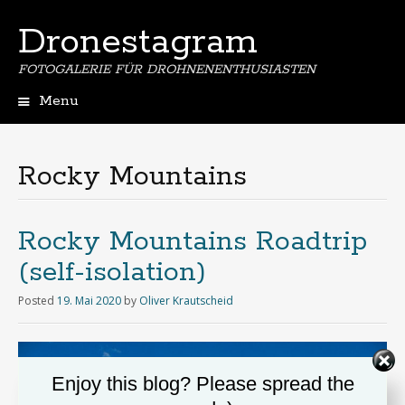
Dronestagram
FOTOGALERIE FÜR DROHNENENTHUSIASTEN
Menu
Skip
to
content
Rocky Mountains
Rocky Mountains Roadtrip
(self-isolation)
Posted
19. Mai 2020
by
Oliver Krautscheid
Enjoy this blog? Please spread the