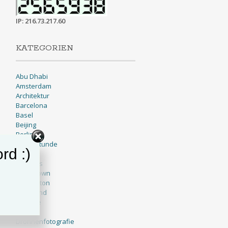
IP: 216.73.217.60
KATEGORIEN
Abu Dhabi
Amsterdam
Architektur
Barcelona
Basel
Beijing
Berlin
Blaue Stunde
rd :)
BNW
Brussels
Cape Town
Charleston
Cleveland
Cologne
Dallas
Drohnenfotografie