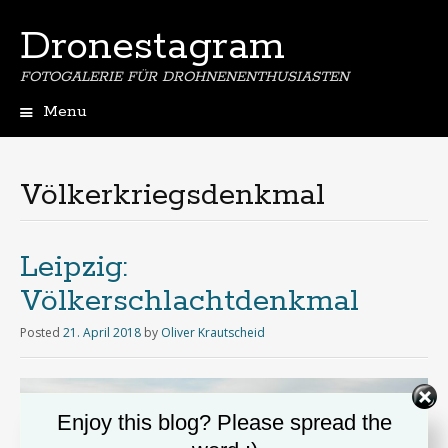
Dronestagram
FOTOGALERIE FÜR DROHNENENTHUSIASTEN
Menu
Skip
to
content
Völkerkriegsdenkmal
Leipzig:
Völkerschlachtdenkmal
Posted
21. April 2018
by
Oliver Krautscheid
Enjoy this blog? Please spread the